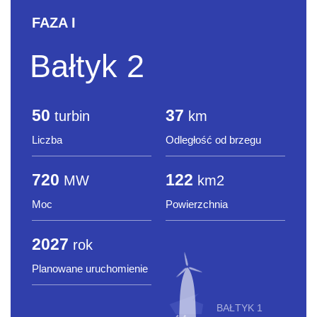
FAZA I
KARIERA
Bałtyk 2
AKTUALNOŚCI
50
37
turbin
km
Liczba
Odległość od brzegu
720
122
MW
km2
Moc
Powierzchnia
2027
rok
Planowane uruchomienie
BAŁTYK 1