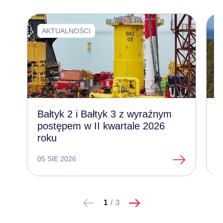
AKTUALNOŚCI
Bałtyk 2 i Bałtyk 3 z wyraźnym
Z
postępem w II kwartale 2026
l
roku
e
05 SIE 2026
1
następne
Pokaż
Pokaż
1
/
3
poprzednie