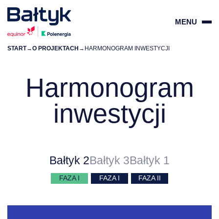
MENU
START
→
O PROJEKTACH
→
HARMONOGRAM INWESTYCJI
ZAMKN
PL
EN
Harmonogram
inwestycji
O PROJEKTACH
DLA DOSTAWCÓW
Bałtyk 2
Bałtyk 3
Bałtyk 1
DLA SPOŁECZNOŚCI
FAZA I
FAZA I
FAZA II
ŚRODOWISKO
O NAS