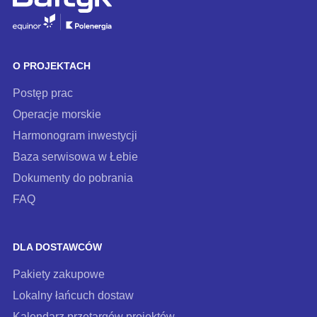
się
do
naszego
O PROJEKTACH
newslettera
Postęp prac
Operacje morskie
Harmonogram inwestycji
Baza serwisowa w Łebie
Dokumenty do pobrania
FAQ
DLA DOSTAWCÓW
Pakiety zakupowe
Lokalny łańcuch dostaw
Kalendarz przetargów projektów