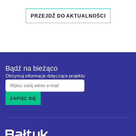
PRZEJDŹ DO AKTUALNOŚCI
Bądź na bieżąco
Otrzymuj informacje dotyczące projektu
Wpisz
swój
ZAPISZ SIĘ
adres
e-
mail
i
zapisz