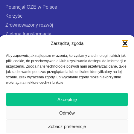
Potencjał OZE w Polsce
Korzyści
Zrównoważony rozwój
Zielona transformacja
FAQ
Zarządzaj zgodą
Aby zapewnić jak najlepsze wrażenia, korzystamy z technologii, takich jak
pliki cookie, do przechowywania i/lub uzyskiwania dostępu do informacji o
urządzeniu. Zgoda na te technologie pozwoli nam przetwarzać dane, takie
jak zachowanie podczas przeglądania lub unikalne identyfikatory na tej
stronie. Brak wyrażenia zgody lub wycofanie zgody może niekorzystnie
wpłynąć na niektóre cechy i funkcje.
Akceptuję
Polityka cookies
Polityka prywatności
Odmów
Polityka użytkowania
Zobacz preferencje
Na tej stronie działa Google reCAPTCHA:
Polityka prywatności
|
Regulamin
.