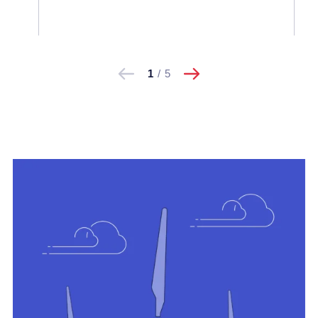
następne
Pokaż
Pokaż
1
/
5
poprzednie