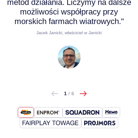
metod działania. Liczymy na dalsze
możliwości współpracy przy
morskich farmach wiatrowych."
Jacek Janicki, właściciel w Janicki
następne
Pokaż
Pokaż
1
/
6
poprzednie