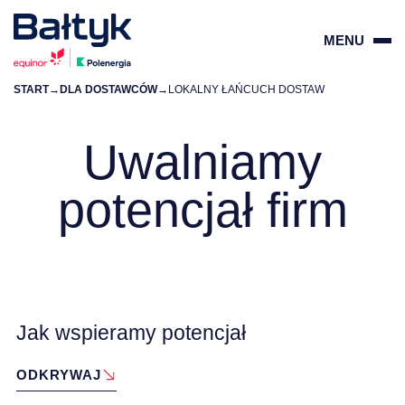
MENU
START
→
DLA DOSTAWCÓW
→
LOKALNY ŁAŃCUCH DOSTAW
ZAMKN
PL
EN
Uwalniamy
potencjał firm
O PROJEKTACH
DLA DOSTAWCÓW
DLA SPOŁECZNOŚCI
Jak wspieramy potencjał
ŚRODOWISKO
ODKRYWAJ
O NAS