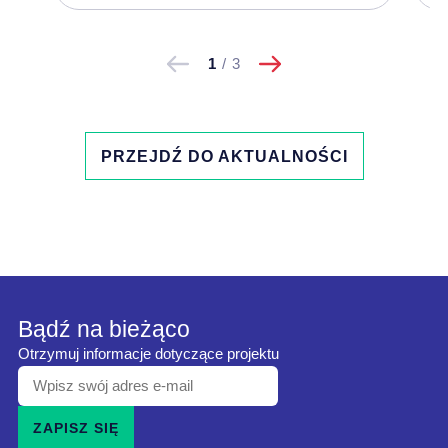
następne
Pokaż
Pokaż
1
/
3
poprzednie
PRZEJDŹ DO AKTUALNOŚCI
Bądź na bieżąco
Otrzymuj informacje dotyczące projektu
Wpisz
swój
ZAPISZ SIĘ
adres