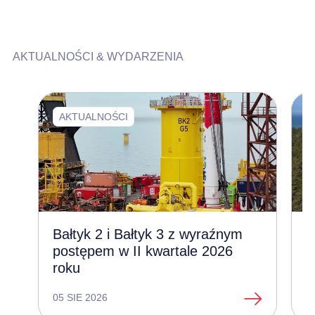
AKTUALNOŚCI & WYDARZENIA
AKTUALNOŚCI
Bałtyk 2 i Bałtyk 3 z wyraźnym
Z
postępem w II kwartale 2026
l
roku
e
05 SIE 2026
1