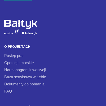
e-
mail
i
zapisz
się
do
naszego
O PROJEKTACH
newslettera
Postęp prac
Operacje morskie
Harmonogram inwestycji
Baza serwisowa w Łebie
Dokumenty do pobrania
FAQ