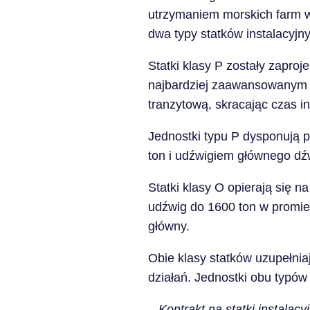
utrzymaniem morskich farm w
dwa typy statków instalacyjny
Statki klasy P zostały zaproj
najbardziej zaawansowanym 
tranzytową, skracając czas i
Jednostki typu P dysponują 
ton i udźwigiem głównego dźw
Statki klasy O opierają się 
udźwig do 1600 ton w promie
główny.
Obie klasy statków uzupełni
działań. Jednostki obu typó
– Kontrakt na statki instalacy