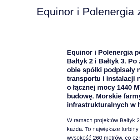
Equinor i Polenergia
Equinor i Polenergia 
Bałtyk 2 i Bałtyk 3. P
obie spółki podpisały 
transportu i instalacj
o łącznej mocy 1440 
budowę. Morskie farmy
infrastrukturalnych w h
W ramach projektów Bałtyk 2
każda. To największe turbin
wysokość 260 metrów, co ozn