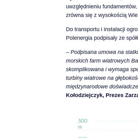
uwzględnieniu fundamentów, k
zrówna się z wysokością Wież
Do transportu i instalacji og
Polenergia podpisały ze spół
– Podpisana umowa na statki i
morskich farm wiatrowych Bałt
skomplikowana i wymaga specj
turbiny wiatrowe na głębokoś
międzynarodowe doświadczeni
Kołodziejczyk, Prezes Zar