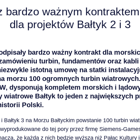
 z bardzo ważnym kontraktem n
dla projektów Bałtyk 2 i 3
podpisały bardzo ważny kontrakt dla morski
o zamówieniu turbin, fundamentów oraz kabl
niezwykle istotną umowę na statki instalacyj
i na morzu 100 ogromnych turbin wiatrowych. 
MW, dysponują kompletem morskich i lądow
 wiatrowe Bałtyk to jeden z największych p
istorii Polski.
 i Bałtyk 3 na Morzu Bałtyckim powstanie 100 turbin w
y wyprodukowane do tej pory przez firmę Siemens-Game
acza, że każda z nich będzie wyższa niż Pałac Kultury 