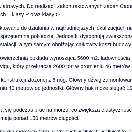
iatrowych. Do realizacji zakontraktowanych zadań Cade
ch – klasy P oraz klasy O.
ektowane do działania w najtrudniejszych lokalizacjach n
sprzętem na pokładzie. Jednostki dysponują zwiększon
nstalacji, a tym samym obniżając całkowity koszt budow
powierzchnią pokładu wynoszącą 5600 m2, ładownością
igu, który przekracza 2600 ton w promieniu 46 metrów 
na konstrukcji złożonej z 6 nóg. Główny dźwig zamontow
niu 40 metrów od jednostki. Główny hak może sięgać 1
ają się podczas prac na morzu, co zwiększa elastycznoś
w mają ponad 150 metrów długości.
jne dla morskich farm wiatrowych Bałtyk 2 i Bałtyk 3 to j