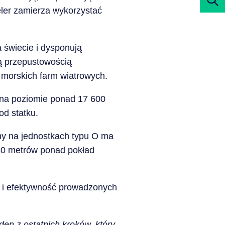
ler zamierza wykorzystać
a świecie i dysponują
ą przepustowością
y morskich farm wiatrowych.
 na poziomie ponad 17 600
od statku.
any na jednostkach typu O ma
60 metrów ponad pokład
ć i efektywność prowadzonych
eden z ostatnich kroków, który