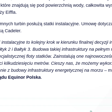
tóre znajdują się pod powierzchnią wody, całkowita wys
y Eiffla.
romnych turbin posłużą statki instalacyjne. Umowę dotycz
ką Cadeler.
nstalacyjne to kolejny krok w kierunku finalnej decyzji
yk 2 i Bałtyk 3. Budowa takiej infrastruktury na pełnym
alistycznej floty statków. Zainstalują one najnowocześ
ci kilkudziesięciu metrów. Cieszy nas, że możemy wykor
e z budowy infrastruktury energetycznej na morzu –
m
ządu Equinor Polska
.