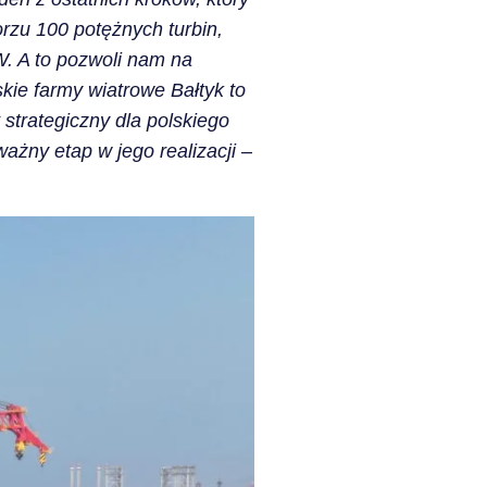
morzu 100 potężnych turbin,
W. A to pozwoli nam na
ie farmy wiatrowe Bałtyk to
t strategiczny dla polskiego
ażny etap w jego realizacji
–