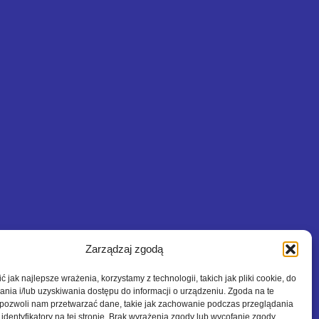
Zarządzaj zgodą
 jak najlepsze wrażenia, korzystamy z technologii, takich jak pliki cookie, do
ia i/lub uzyskiwania dostępu do informacji o urządzeniu. Zgoda na te
 pozwoli nam przetwarzać dane, takie jak zachowanie podczas przeglądania
 identyfikatory na tej stronie. Brak wyrażenia zgody lub wycofanie zgody