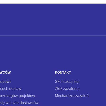
AWCÓW
KONTAKT
kupowe
Skontaktuj się
ńcuch dostaw
Złóż zażalenie
przetargów projektów
Mechanizm zażaleń
 się w bazie dostawców