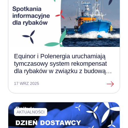
Equinor i Polenergia uruchamiają
tymczasowy system rekompensat
dla rybaków w związku z budową
morskich farm wiatrowych Bałtyk 2 i
17 WRZ 2025
Bałtyk 3
AKTUALNOŚCI