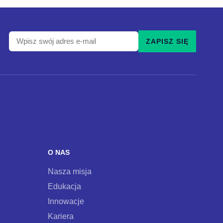
Wpisz
ZAPISZ SIĘ
swój
adres
e-
mail
i
zapisz
się
do
O NAS
naszego
Nasza misja
newslettera
Edukacja
Innowacje
Kariera