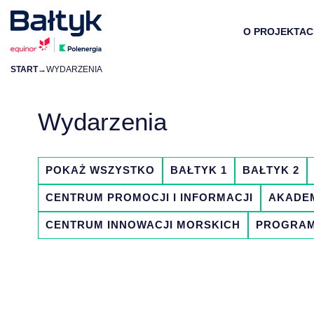
O PROJEKTAC
START
→
WYDARZENIA
POSTĘP PRAC
PAKIETY ZAKUP
REKOMPENSATY
POTENCJAŁ OZE
O NAS
Wydarzenia
OPERACJE MORS
LOKALNY ŁAŃC
LOKALNE ZAAN
KORZYŚCI
NASZA MISJA
HARMONOGRAM 
KALENDARZ PR
FAQ
ZRÓWNOWAŻON
EDUKACJA
POKAŻ WSZYSTKO
BAŁTYK 1
BAŁTYK 2
BAZA SERWISOW
ZAREJESTRUJ S
ZIELONA TRANS
INNOWACJE
CENTRUM PROMOCJI I INFORMACJI
AKADEM
DOKUMENTY DO 
FAQ
FAQ
SKONTAKTUJ SI
CENTRUM INNOWACJI MORSKICH
PROGRAM
FAQ
ZŁÓŻ ZAŻALENI
MECHANIZM SKA