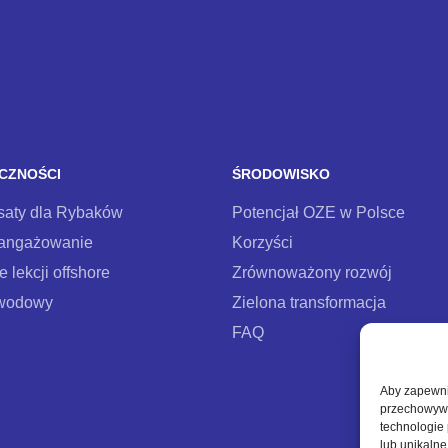
CZNOŚCI
ŚRODOWISKO
aty dla Rybaków
Potencjał OZE w Polsce
aangażowanie
Korzyści
 lekcji offshore
Zrównoważony rozwój
wodowy
Zielona transformacja
FAQ
Aby zapewnić
przechowywan
technologie
lub unikalne