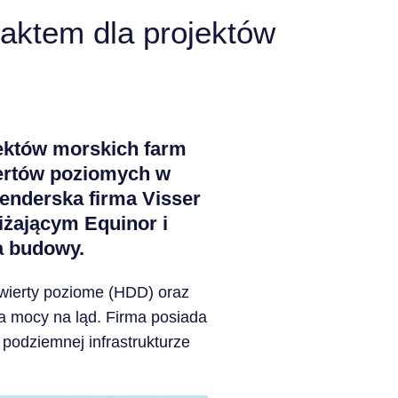
raktem dla projektów
jektów morskich farm
iertów poziomych w
lenderska firma Visser
iżającym Equinor i
a budowy.
wierty poziome (HDD) oraz
ia mocy na ląd. Firma posiada
 podziemnej infrastrukturze