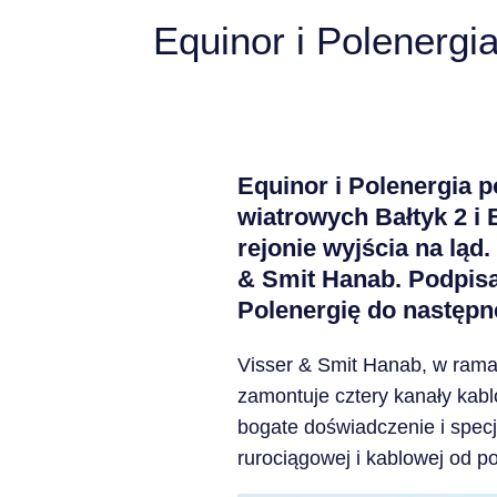
Equinor i Polenergi
Equinor i Polenergia p
wiatrowych Bałtyk 2 i
rejonie wyjścia na ląd
& Smit Hanab. Podpisa
Polenergię do następne
Visser & Smit Hanab, w rama
zamontuje cztery kanały kabl
bogate doświadczenie i specj
rurociągowej i kablowej od po