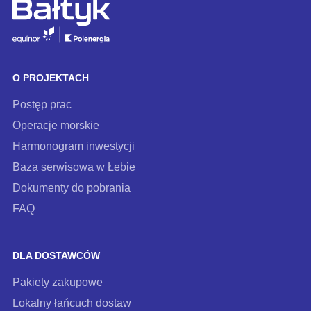
zapisz
się
do
naszego
O PROJEKTACH
newslettera
Postęp prac
Operacje morskie
Harmonogram inwestycji
Baza serwisowa w Łebie
Dokumenty do pobrania
FAQ
DLA DOSTAWCÓW
Pakiety zakupowe
Lokalny łańcuch dostaw