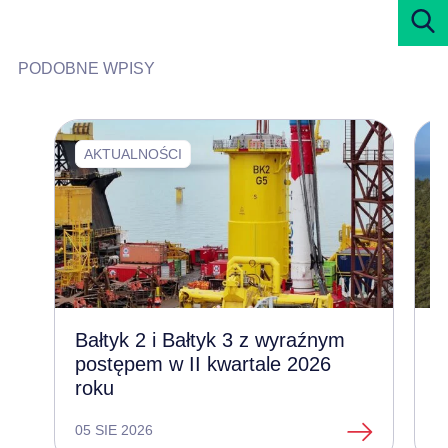
PODOBNE WPISY
AKTUALNOŚCI
Bałtyk 2 i Bałtyk 3 z wyraźnym
Z
postępem w II kwartale 2026
l
roku
e
05 SIE 2026
1