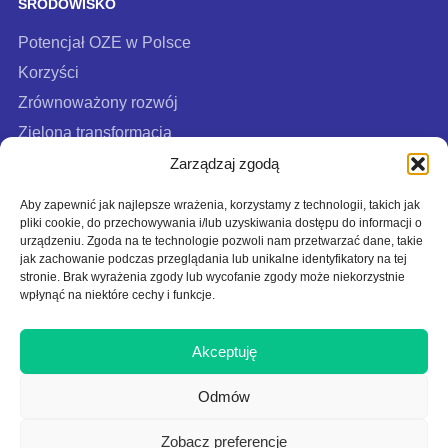
ŚRODOWISKO
Potencjał OZE w Polsce
Korzyści
Zrównoważony rozwój
Zielona transformacja
FAQ
Zarządzaj zgodą
Aby zapewnić jak najlepsze wrażenia, korzystamy z technologii, takich jak
pliki cookie, do przechowywania i/lub uzyskiwania dostępu do informacji o
urządzeniu. Zgoda na te technologie pozwoli nam przetwarzać dane, takie
jak zachowanie podczas przeglądania lub unikalne identyfikatory na tej
stronie. Brak wyrażenia zgody lub wycofanie zgody może niekorzystnie
wpłynąć na niektóre cechy i funkcje.
Akceptuję
Polityka cookies
Polityka prywatności
Odmów
Polityka użytkowania
Zobacz preferencje
Na tej stronie działa Google reCAPTCHA:
Polityka prywatności
|
Regulamin
.