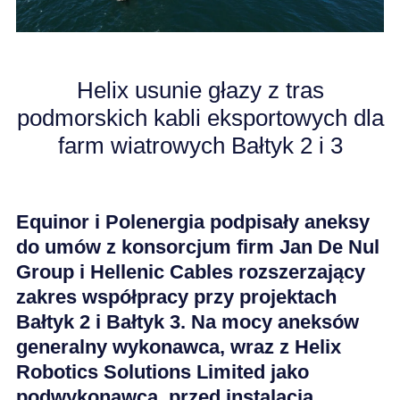
KARIERA
Helix usunie głazy z tras
AKTUALNOŚCI
podmorskich kabli eksportowych dla
farm wiatrowych Bałtyk 2 i 3
Equinor i Polenergia podpisały aneksy
do umów z konsorcjum firm Jan De Nul
Group i Hellenic Cables rozszerzający
zakres współpracy przy projektach
Bałtyk 2 i Bałtyk 3. Na mocy aneksów
generalny wykonawca, wraz z Helix
Robotics Solutions Limited jako
podwykonawcą, przed instalacją