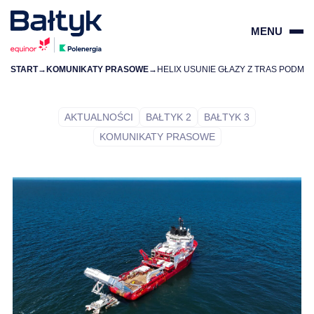
MENU
START
→
KOMUNIKATY PRASOWE
→
ZAMKN
PL
EN
AKTUALNOŚCI
BAŁTYK 2
BAŁTYK 3
KOMUNIKATY PRASOWE
O PROJEKTACH
DLA DOSTAWCÓW
DLA SPOŁECZNOŚCI
ŚRODOWISKO
O NAS