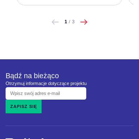
następne
Pokaż
Pokaż
1
/
3
poprzednie
Bądź na bieżąco
Otrzymuj informacje dotyczące projektu
Wpisz
swój
ZAPISZ SIĘ
adres
e-
mail
i