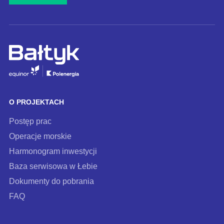
e-
mail
i
zapisz
się
do
naszego
O PROJEKTACH
newslettera
Postęp prac
Operacje morskie
Harmonogram inwestycji
Baza serwisowa w Łebie
Dokumenty do pobrania
FAQ