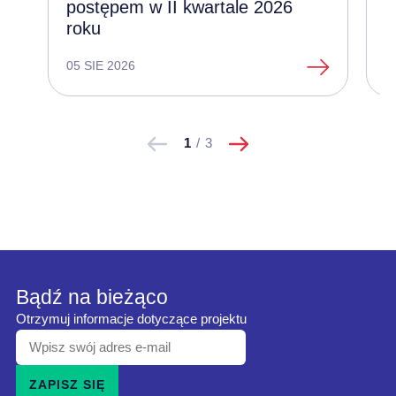
postępem w II kwartale 2026
l
roku
e
05 SIE 2026
1
następne
Pokaż
Pokaż
1
/
3
poprzednie
Bądź na bieżąco
Otrzymuj informacje dotyczące projektu
Wpisz
swój
ZAPISZ SIĘ
adres