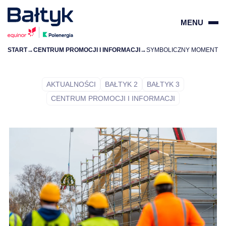
MENU
START
→
CENTRUM PROMOCJI I INFORMACJI
→
ZAMKN
PL
EN
AKTUALNOŚCI
BAŁTYK 2
BAŁTYK 3
CENTRUM PROMOCJI I INFORMACJI
O PROJEKTACH
DLA DOSTAWCÓW
DLA SPOŁECZNOŚCI
ŚRODOWISKO
O NAS