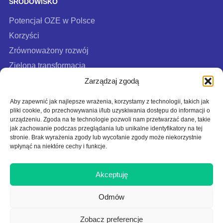
ŚRODOWISKO
Potencjał OZE w Polsce
Korzyści
Zrównoważony rozwój
Zielona transformacja
FAQ
Zarządzaj zgodą
Aby zapewnić jak najlepsze wrażenia, korzystamy z technologii, takich jak
pliki cookie, do przechowywania i/lub uzyskiwania dostępu do informacji o
urządzeniu. Zgoda na te technologie pozwoli nam przetwarzać dane, takie
jak zachowanie podczas przeglądania lub unikalne identyfikatory na tej
stronie. Brak wyrażenia zgody lub wycofanie zgody może niekorzystnie
wpłynąć na niektóre cechy i funkcje.
Akceptuję
Polityka cookies
Polityka prywatności
Odmów
Polityka użytkowania
Zobacz preferencje
Na tej stronie działa Google reCAPTCHA:
Polityka prywatności
|
Regulamin
.