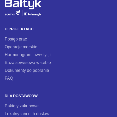
zapisz
się
do
naszego
O PROJEKTACH
newslettera
Postęp prac
Operacje morskie
Harmonogram inwestycji
Baza serwisowa w Łebie
Dokumenty do pobrania
FAQ
DLA DOSTAWCÓW
Pakiety zakupowe
Lokalny łańcuch dostaw