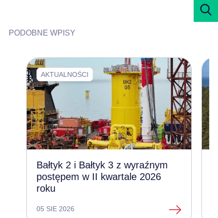
PODOBNE WPISY
AKTUALNOŚCI
Bałtyk 2 i Bałtyk 3 z wyraźnym
Z
postępem w II kwartale 2026
l
roku
e
05 SIE 2026
1