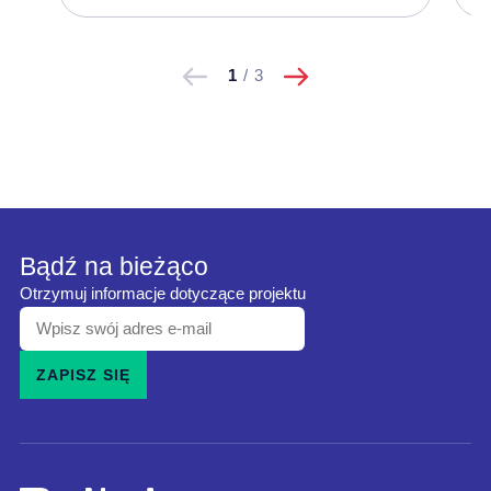
następne
Pokaż
Pokaż
1
/
3
poprzednie
Bądź na bieżąco
Otrzymuj informacje dotyczące projektu
Wpisz
swój
ZAPISZ SIĘ
adres
e-
mail
i