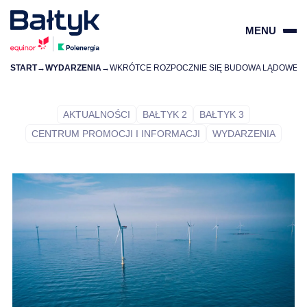
MENU
START
→
WYDARZENIA
→
WKRÓTCE ROZPOCZNIE SIĘ BUDOWA LĄDOWEJ CZĘŚC
ZAMKN
PL
EN
AKTUALNOŚCI
BAŁTYK 2
BAŁTYK 3
CENTRUM PROMOCJI I INFORMACJI
WYDARZENIA
O PROJEKTACH
DLA DOSTAWCÓW
DLA SPOŁECZNOŚCI
ŚRODOWISKO
O NAS