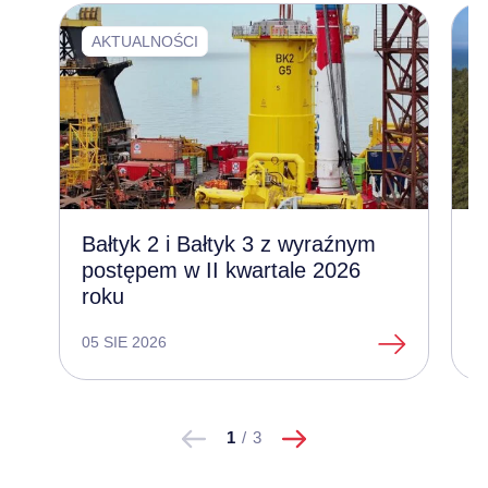
AKTUALNOŚCI
Bałtyk 2 i Bałtyk 3 z wyraźnym
Z
postępem w II kwartale 2026
l
roku
e
05 SIE 2026
1
następne
Pokaż
Pokaż
1
/
3
poprzednie