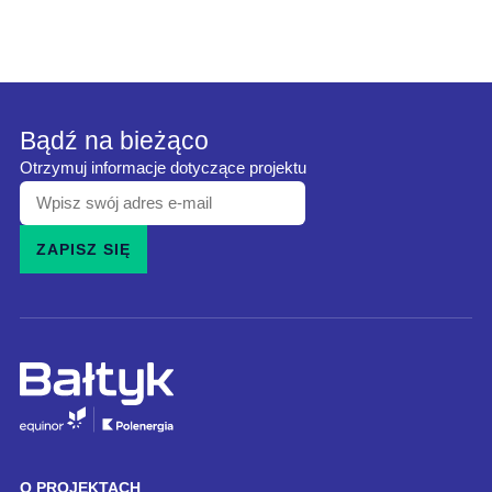
Bądź na bieżąco
Otrzymuj informacje dotyczące projektu
Wpisz
swój
ZAPISZ SIĘ
adres
e-
mail
i
zapisz
się
do
naszego
O PROJEKTACH