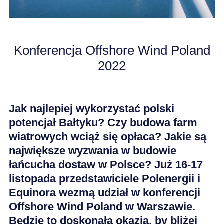
KARIERA
Konferencja Offshore Wind Poland
AKTUALNOŚCI
2022
Jak najlepiej wykorzystać polski
potencjał Bałtyku? Czy budowa farm
wiatrowych wciąż się opłaca? Jakie są
największe wyzwania w budowie
łańcucha dostaw w Polsce? Już 16-17
listopada przedstawiciele Polenergii i
Equinora wezmą udział w konferencji
Offshore Wind Poland w Warszawie.
Będzie to doskonała okazja, by bliżej