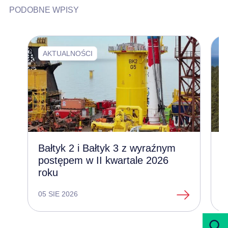
PODOBNE WPISY
AKTUALNOŚCI
Bałtyk 2 i Bałtyk 3 z wyraźnym
Z
postępem w II kwartale 2026
l
roku
e
05 SIE 2026
1
następne