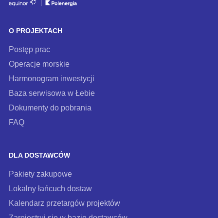
do
naszego
O PROJEKTACH
newslettera
Postęp prac
Operacje morskie
Harmonogram inwestycji
Baza serwisowa w Łebie
Dokumenty do pobrania
FAQ
DLA DOSTAWCÓW
Pakiety zakupowe
Lokalny łańcuch dostaw
Kalendarz przetargów projektów
Zarejestruj się w bazie dostawców