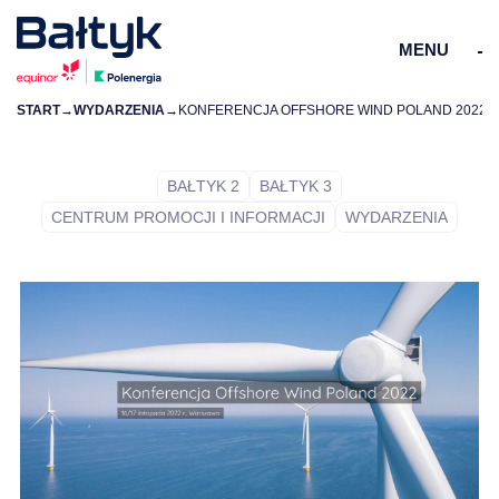
MENU
START
→
WYDARZENIA
→
KONFERENCJA OFFSHORE WIND POLAND 2022
ZAMKN
PL
EN
BAŁTYK 2
BAŁTYK 3
CENTRUM PROMOCJI I INFORMACJI
WYDARZENIA
O PROJEKTACH
DLA DOSTAWCÓW
DLA SPOŁECZNOŚCI
ŚRODOWISKO
O NAS