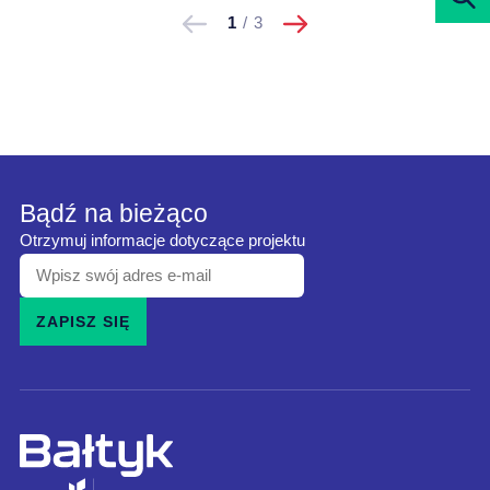
Pokaż
Pokaż
1
/
3
poprzednie
Bądź na bieżąco
Otrzymuj informacje dotyczące projektu
Wpisz
swój
ZAPISZ SIĘ
adres
e-
mail
i
zapisz
się