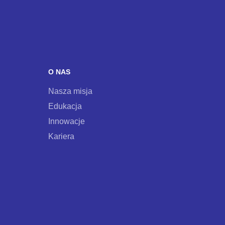
mail
i
zapisz
się
do
O NAS
naszego
Nasza misja
newslettera
Edukacja
Innowacje
Kariera