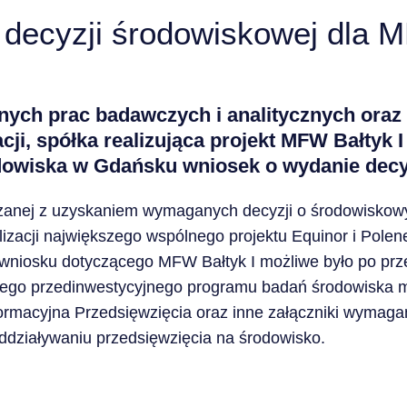
decyzji środowiskowej dla M
nych prac badawczych i analitycznych oraz
, spółka realizująca projekt MFW Bałtyk I 
dowiska w Gdańsku wniosek o wydanie decy
zanej z uzyskaniem wymaganych decyzji o środowisko
izacji największego wspólnego projektu Equinor i Polen
wniosku dotyczącego MFW Bałtyk I możliwe było po pr
go przedinwestycyjnego programu badań środowiska m
formacyjna Przedsięwzięcia oraz inne załączniki wymag
oddziaływaniu przedsięwzięcia na środowisko.