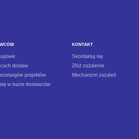
AWCÓW
KONTAKT
kupowe
Skontaktuj się
ńcuch dostaw
Złóż zażalenie
przetargów projektów
Mechanizm zażaleń
 się w bazie dostawców