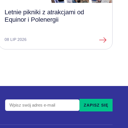
Letnie pikniki z atrakcjami od
Equinor i Polenergii
08 LIP 2026
Wpisz
ZAPISZ SIĘ
swój
adres
e-