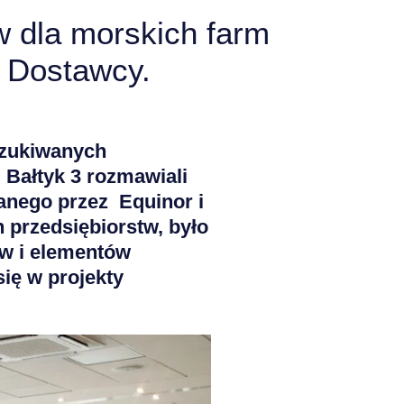
w dla morskich farm
ń Dostawcy.
szukiwanych
 Bałtyk 3 rozmawiali
anego przez Equinor i
 przedsiębiorstw, było
w i elementów
ię w projekty