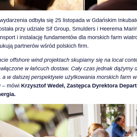
wydarzenia odbyła się 25 listopada w Gdańskim Inkubat
ała przy udziale Sif Group, Smulders i Heerema Marine
nsport i instalację fundamentów dla morskich farm wiatro
ukują partnerów wśród polskich firm.
ie offshore wind projektach skupiamy się na local con
em włączone w łańcuch dostaw. Cały czas jednak dążymy
, a w dalszej perspektywie użytkowania morskich farm w
u –
mówi
Krzysztof Wedeł, Zastępca Dyrektora Depar
ergia.